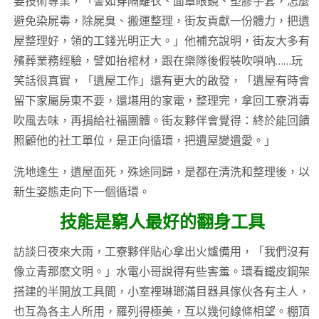
要技術專業，「譬如穿隔離衣、面罩眼鏡、塑膠手套，怎麼
避免染屍毒，除屍臭、搬運整理，街友貢獻一份體力，把遺
屋整理好，領的工錢光明正大。」他補充說明，街友大多有
殯葬業務經驗，譬如抬棺材，跟在樂隊後假裝吹嗩吶……玩
笑話很真實，「遺屋工作」還有更大的啟發，「遺屋有時會
留下家屬房東不要，還堪用的家電，整理完，拿回工寮消毒
吹風去味，再捐給社福團體。街友夥伴會覺得：終於能回饋
照顧他的社工單位，是正向循環，把遺屋變遺愛。」
洗地逢生，遺屋面死，殊途同歸，是都在清洗和整理後，以
新生姿態走向下一個循環。
技能是窮人最好的翻身工具
訪談日夜來大雨，工寮夥伴貼心拿出火爐備用，「我們沒有
像立青那麽文明。」水電小哥說得有些害羞。環看鐵皮鋼架
搭建的半開放工具間，小室裡琳瑯滿目器具傢伙各有主人，
也互為各主人所用，羅列得極美，互以幾何線條相望。棚頂