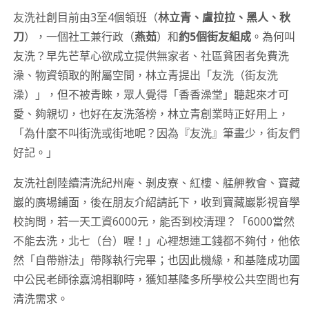
友洗社創目前由3至4個領班（
林立青、盧拉拉、黑人、秋
刀
），一個社工兼行政（
燕茹
）和
約5個街友組成
。為何叫
友洗？早先芒草心欲成立提供無家者、社區貧困者免費洗
澡、物資領取的附屬空間，林立青提出「友洗（街友洗
澡）」，但不被青睞，眾人覺得「香香澡堂」聽起來才可
愛、夠親切，也好在友洗落榜，林立青創業時正好用上，
「為什麼不叫街洗或街地呢？因為『友洗』筆畫少，街友們
好記。」
友洗社創陸續清洗紀州庵、剝皮寮、紅樓、艋舺教會、寶藏
巖的廣場鋪面，後在朋友介紹請託下，收到寶藏巖影視音學
校詢問，若一天工資6000元，能否到校清理？「6000當然
不能去洗，北七（台）喔！」心裡想連工錢都不夠付，他依
然「自帶辦法」帶隊執行完畢；也因此機緣，和基隆成功國
中公民老師徐嘉鴻相聊時，獲知基隆多所學校公共空間也有
清洗需求。