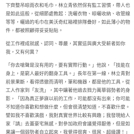
下齊整吊晾雨衣和毛巾，林立青依然保有監工習慣，帶人也
是如此這般，從細節處教起：洗曬衣物、晾曬收納、收管線
等等，曬過的毛巾在美沃奇紅箱裡排隊疊好，如此薄小的物
件，都被照顧得妥妥貼貼。
從工作裡成就感、認同、尊嚴，其實這與廣大受薪者如你
我，又有何異？
「你去嗆聲是沒有用的，要有實際行動。」他說，「技能在
身上，是窮人最好的翻身工具。」長年在第一線，林立青對
前景果斷，看得透徹而清明，筆和機器，都是他的工具，從
工人作家到「友洗」，其中鑲著他過去戮力萬華弱勢者的身
影，「因為真正夢寐以前的工作，可能都沒有出來；你可能
不知道你喜歡和想做什麼，但會很清楚知道，不喜歡什麼。
譬如我不喜歡演戲，我對真實世界比較有興趣；我發現給人
家『請』去蓋豪宅無感，對參加政府會議覺得厭倦，但是如
果讓一個弱勢者自立起來，我覺得很爽、很屌、超級讚！」