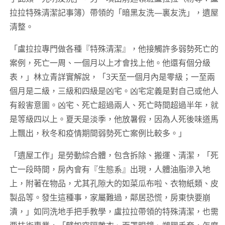
拉拉特殊清潔記事簿）帶領的「暗黑友洗—裏友洗」，遺屋
清整。
「盧拉拉專門做各種『特殊清潔』，他接觸許多弱勢死亡的
案例，死亡一周、一個月以上才會找上他。他還有個分級
表，」林立青詳實解說，「3天至一個月內是零級；一至兩
個月是二級，三級和四級是凶宅。凶宅定義是對自己或他人
有殺害意圖。凶宅、死亡超過兩人、死亡時間超過半年，就
是等級四以上。夏天是淡季，他放暑假，因為人死後味道馬
上飄出，秋冬和疫情期間弱勢死亡案例比較多。」
「遺屋工作」是勞動綜合體，包含拆除、搬運、清潔，「死
亡一段時間，房內會有『生態系』出現，人體油脂滲入地
上，附著在物品，尤其孔隙大的如菜瓜布啦、衣物紙類、皮
製品等。發生這種事，家屬難過，鄰居恐慌，房東快要崩
潰，」如同洗地手把手教學，盧拉拉帶領的特殊清潔，也需