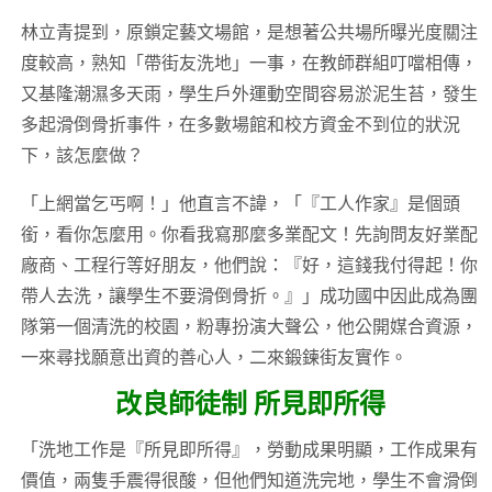
林立青提到，原鎖定藝文場館，是想著公共場所曝光度關注
度較高，熟知「帶街友洗地」一事，在教師群組叮噹相傳，
又基隆潮濕多天雨，學生戶外運動空間容易淤泥生苔，發生
多起滑倒骨折事件，在多數場館和校方資金不到位的狀況
下，該怎麼做？
「上網當乞丐啊！」他直言不諱，「『工人作家』是個頭
銜，看你怎麼用。你看我寫那麼多業配文！先詢問友好業配
廠商、工程行等好朋友，他們說：『好，這錢我付得起！你
帶人去洗，讓學生不要滑倒骨折。』」成功國中因此成為團
隊第一個清洗的校園，粉專扮演大聲公，他公開媒合資源，
一來尋找願意出資的善心人，二來鍛鍊街友實作。
改良師徒制 所見即所得
「洗地工作是『所見即所得』，勞動成果明顯，工作成果有
價值，兩隻手震得很酸，但他們知道洗完地，學生不會滑倒