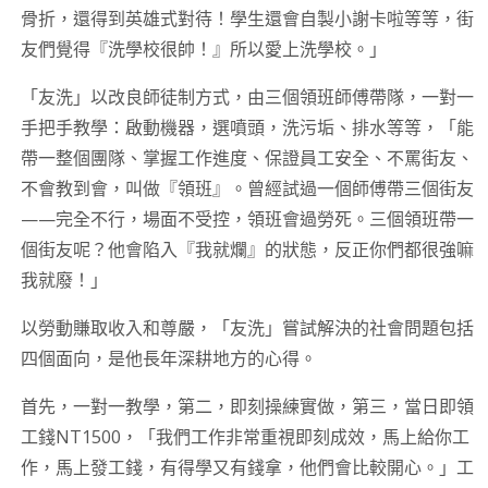
骨折，還得到英雄式對待！學生還會自製小謝卡啦等等，街
友們覺得『洗學校很帥！』所以愛上洗學校。」
「友洗」以改良師徒制方式，由三個領班師傅帶隊，一對一
手把手教學：啟動機器，選噴頭，洗污垢、排水等等，「能
帶一整個團隊、掌握工作進度、保證員工安全、不罵街友、
不會教到會，叫做『領班』。曾經試過一個師傅帶三個街友
——完全不行，場面不受控，領班會過勞死。三個領班帶一
個街友呢？他會陷入『我就爛』的狀態，反正你們都很強嘛
我就廢！」
以勞動賺取收入和尊嚴，「友洗」嘗試解決的社會問題包括
四個面向，是他長年深耕地方的心得。
首先，一對一教學，第二，即刻操練實做，第三，當日即領
工錢NT1500，「我們工作非常重視即刻成效，馬上給你工
作，馬上發工錢，有得學又有錢拿，他們會比較開心。」工