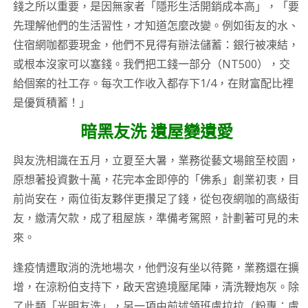
錢之所以重要，是因無家者「隱形生活開銷成本高」，「要
先理解他們的生活習性，才知道怎麼改變。例如街友的水、
住宿網咖都要現金，他們不見得有辦法儲蓄：銀行被凍結，
或根本沒家可以塞錢。我們把工錢一部分（NT500），交
給個案的社工存。每次工作收入都存下1/4，在財富配比裡
是優質積蓄！」
暗黑友洗 遺屋變遺愛
與友洗相識在五月，立夏至大暑，業務從藝文場館至校園，
原想著投資數十萬，花完本金即停的「佛系」創業初衷，目
前尚安在，兩位街友夥伴更攢足了錢，從包夜網咖的高級街
友，繳清欠款，成了租屋族，準備考駕照，計劃著可見的未
來。
逢疫情遭取消的洗地場次，他們沒有坐以待斃，業務還在擴
增，在涼粉伯支持下，啟天宮遶境壓尾陣，清洗鞭炮灰。除
了此類「光明友洗」，另一項由前述領班盧拉拉（粉專：盧