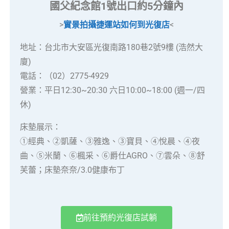
國父紀念館1號出口約5分鐘內
>
實景拍攝捷運站如何到光復店
<
地址：台北市大安區光復南路180巷2號9樓 (浩然大
廈)
電話：（02）2775-4929
營業：平日12:30~20:30 六日10:00~18:00 (週一/四
休)
床墊展示：
①經典、②凱薩、③雅逸、③寶貝、④悅晨、④夜
曲、⑤米蘭、⑥楓采、⑥爵仕AGRO、⑦雲朵、⑧舒
芙蕾；床墊奈奈/3.0健康布丁
前往預約光復店試躺