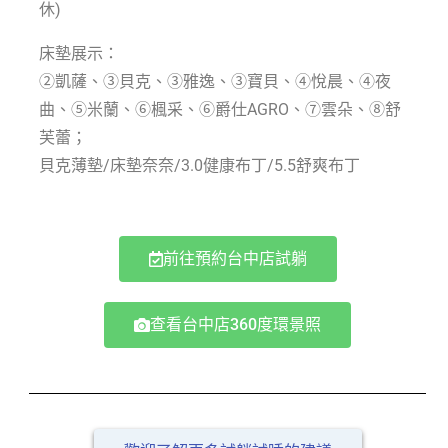
休)
床墊展示：
②凱薩、③貝克、③雅逸、③寶貝、④悅晨、④夜
曲、⑤米蘭、⑥楓采、⑥爵仕AGRO、⑦雲朵、⑧舒
芙蕾；
貝克薄墊/床墊奈奈
/3.0健康布丁/5.5舒爽布丁
前往預約台中店試躺
查看台中店360度環景照