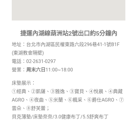
捷運內湖線葫洲站2號出口約5分鐘內
地址：台北市內湖區民權東路六段296巷41-1號B1F
(東湖教會隔壁)
電話：02-2631-0297
營業：
周末六日
11:00~18:00
床墊展示：
①經典、②凱薩、③雅逸、③寶貝、④悅晨、④典藏
AGRO、④夜曲、⑤米蘭、⑥楓采、⑥爵仕AGRO、⑦
雲朵、⑧舒芙蕾；
貝克薄墊/床墊奈奈/3.0健康布丁/5.5舒爽布丁