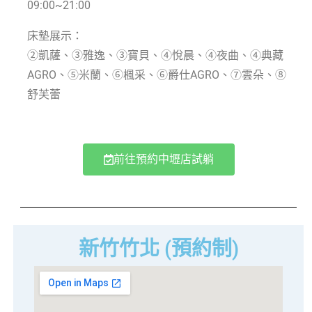
09:00~21:00
床墊展示：
②凱薩、③雅逸、③寶貝、④悅晨、④夜曲、④典藏
AGRO、⑤米蘭、⑥楓采、⑥爵仕AGRO、⑦雲朵、⑧
舒芙蕾
前往預約中壢店試躺
新竹竹北 (預約制)