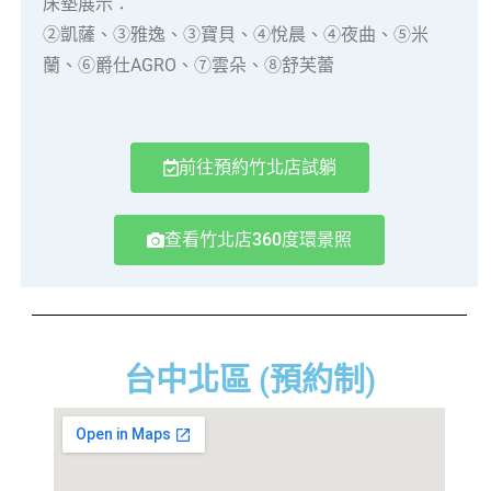
床墊展示：
②凱薩、③雅逸、③寶貝、④悅晨、④夜曲、⑤米
蘭、⑥爵仕AGRO、⑦雲朵、⑧舒芙蕾
前往預約竹北店試躺
查看竹北店360度環景照
台中北區 (預約制)