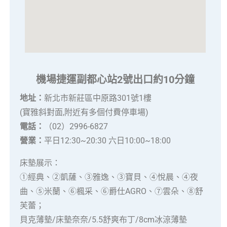
機場捷運副都心站2號出口約10分鐘
地址：
新北市新莊區中原路301號1樓
(寶雅斜對面,附近有多個付費停車場)
電話：
（02）2996-6827
營業：
平日12:30~20:30 六日10:00~18:00
床墊展示：
①經典、②凱薩、③雅逸、③寶貝、④悅晨、④夜
曲、⑤米蘭、⑥楓采、⑥爵仕AGRO、⑦雲朵、⑧舒
芙蕾；
貝克薄墊/床墊奈奈/5.5舒爽布丁/8cm冰涼薄墊