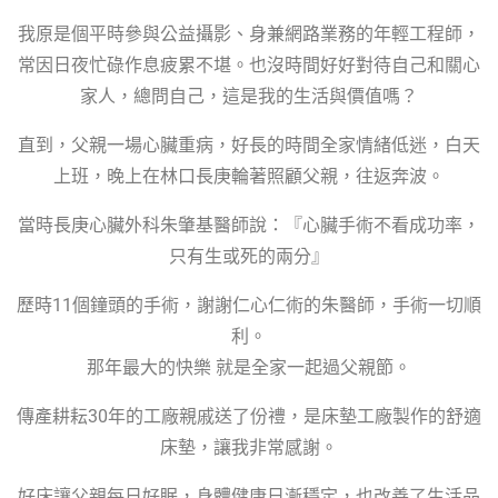
我原是個平時參與公益攝影、身兼網路業務的年輕工程師，
常因日夜忙碌作息疲累不堪。也沒時間好好對待自己和關心
家人，總問自己，這是我的生活與價值嗎？
直到，父親一場心臟重病，好長的時間全家情緒低迷，白天
上班，晚上在林口長庚輪著照顧父親，往返奔波。
當時長庚心臟外科朱肇基醫師說：『心臟手術不看成功率，
只有生或死的兩分』
歷時11個鐘頭的手術，謝謝仁心仁術的朱醫師，手術一切順
利。
那年最大的快樂 就是全家一起過父親節。
傳產耕耘30年的工廠親戚送了份禮，是床墊工廠製作的舒適
床墊，讓我非常感謝。
好床讓父親每日好眠，身體健康日漸穩定，也改善了生活品