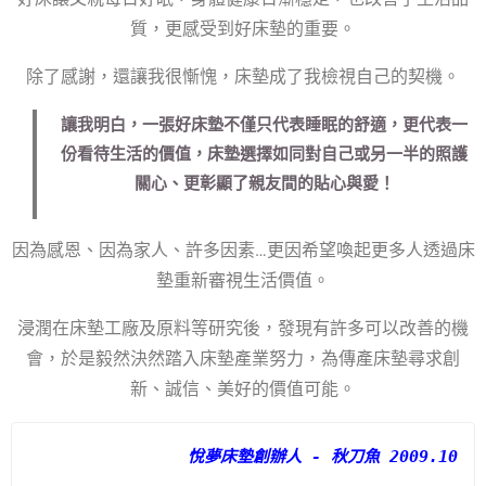
質，更感受到好床墊的重要。
除了感謝，還讓我很慚愧，床墊成了我檢視自己的契機。
讓我明白，一張好床墊不僅只代表睡眠的舒適，更代表一
份看待生活的價值，
床墊選擇如同對自己或另一半的照護
關心、更彰顯了親友間的貼心與愛！
因為感恩、因為家人、許多因素…更因希望喚起更多人透過床
墊重新審視生活價值。
浸潤在床墊工廠及原料等研究後，發現有許多可以改善的機
會，於是毅然決然踏入床墊產業努力，為傳產床墊尋求創
新、誠信、美好的價值可能。
悅夢床墊創辦人 - 秋刀魚 2009.10