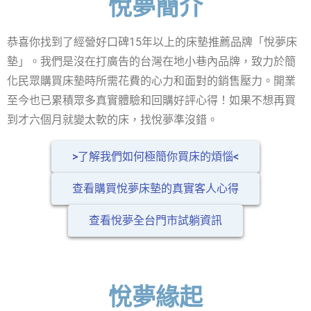
悅夢簡介
恭喜你找到了經營好口碑15年以上的床墊推薦品牌「悅夢床
墊」。我們是沒在打廣告的台灣在地小巷內品牌，致力於簡
化民眾購買床墊時所需花費的心力和面對的銷售壓力。開業
至今也已累積眾多真實體驗和回購好評心得！如果不想再買
到才六個月就變太軟的床，找悅夢準沒錯。
>了解我們如何極簡你買床的煩惱<
查看購買悅夢床墊的真實客人心得
查看悅夢全台門市試躺資訊
悅夢緣起