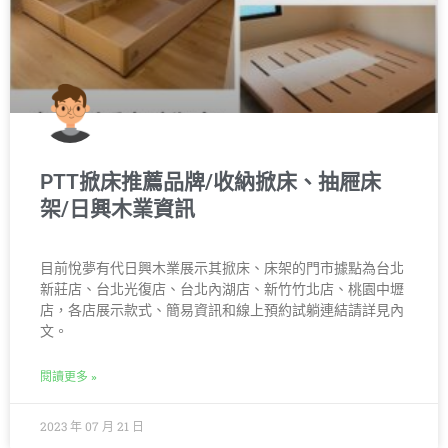
PTT掀床推薦品牌/收納掀床、抽屜床
架/日興木業資訊
目前悅夢有代日興木業展示其掀床、床架的門市據點為台北
新莊店、台北光復店、台北內湖店、新竹竹北店、桃園中壢
店，各店展示款式、簡易資訊和線上預約試躺連結請詳見內
文。
閱讀更多 »
2023 年 07 月 21 日