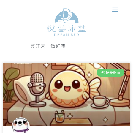
買好床．做好事
Ⓓ 悅夢點滴