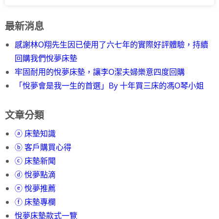
最新消息
感謝林O翔先生因已使用了六七年的實際好評體驗，持續
回購我們悅夢床墊
牢固耐用的悅夢床墊，讓李O潔夫婦樂意四度回購
「悅夢會是我一生的首選」By 十年買三床的馮O琴小姐
文章分類
ⓐ 床墊知識
ⓑ 客戶購買心得
ⓒ 床墊新聞
ⓓ 悅夢點滴
ⓔ 悅夢推薦
ⓕ 床墊專欄
悅夢床墊款式一覽