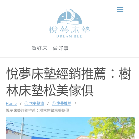
買好床．做好事
悅夢床墊經銷推薦：樹
林床墊松美傢俱
Home
/
ⓓ 悅夢點滴
/
ⓔ 悅夢推薦
/
悅夢床墊經銷推薦：樹林床墊松美傢俱