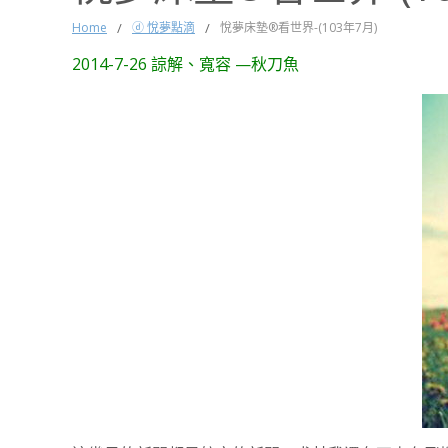
Home
/
ⓓ 悅夢點滴
/
悅夢床墊®看世界-(103年7月)
2014-7-26 諒解、寬容 —秋刀魚