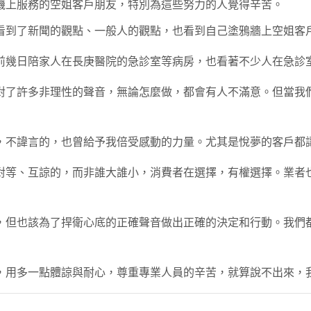
機上服務的空姐客戶朋友，特別為這些努力的人覺得辛苦。
看到了新聞的觀點、一般人的觀點，也看到自己塗鴉牆上空姐客
前幾日陪家人在長庚醫院的急診室等病房，也看著不少人在急診
對了許多非理性的聲音，無論怎麼做，都會有人不滿意。但當我
，不諱言的，也曾給予我倍受感動的力量。尤其是悅夢的客戶都
對等、互諒的，而非誰大誰小，消費者在選擇，有權選擇。業者
，但也該為了捍衛心底的正確聲音做出正確的決定和行動。我們
，用多一點體諒與耐心，尊重專業人員的辛苦，就算說不出來，