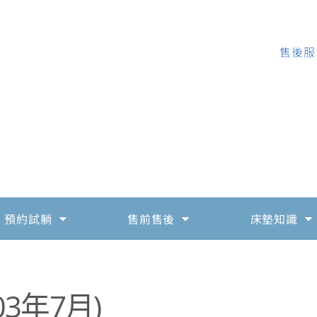
售後服務
預約試躺
售前售後
床墊知識
3年7月)