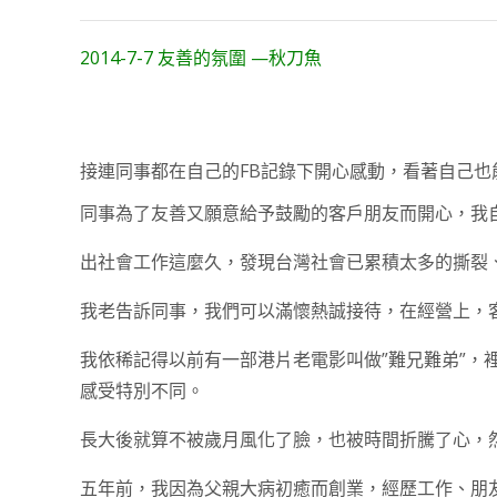
2014-7-7 友善的氛圍 —秋刀魚
接連同事都在自己的FB記錄下開心感動，看著自己也
同事為了友善又願意給予鼓勵的客戶朋友而開心，我
出社會工作這麼久，發現台灣社會已累積太多的撕裂
我老告訴同事，我們可以滿懷熱誠接待，在經營上，
我依稀記得以前有一部港片老電影叫做”難兄難弟”，
感受特別不同。
長大後就算不被歲月風化了臉，也被時間折騰了心，
五年前，我因為父親大病初癒而創業，經歷工作、朋