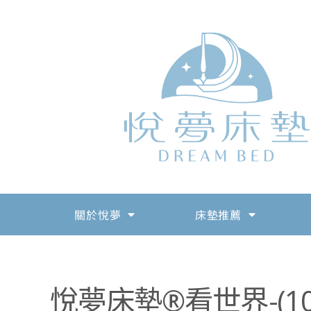
關於悅夢
床墊推薦
悅夢床墊®看世界-(10