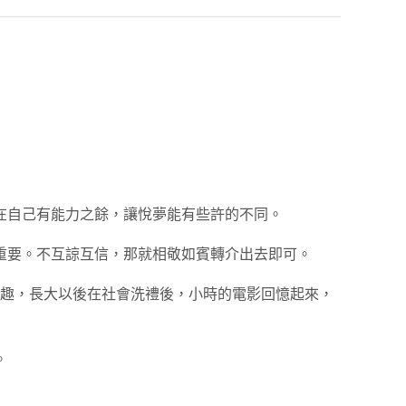
在自己有能力之餘，讓悅夢能有些許的不同。
重要。不互諒互信，那就相敬如賓轉介出去即可。
有趣，長大以後在社會洗禮後，小時的電影回憶起來，
。