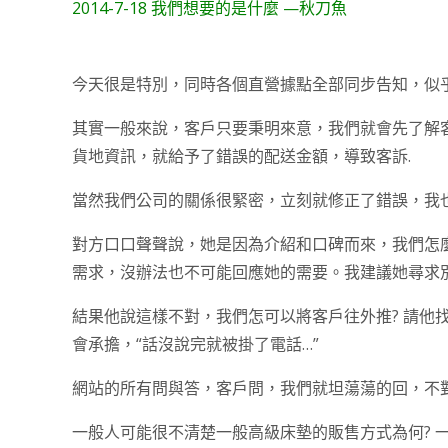
2014-7-18 我們想要的是什麼 —秋刀魚
今天很是特別，同時各個直營據點全部同步告知，似
其實一般來說，客戶只要秉明來意，我們就會先了解
貨地資訊，就給予了錯誤的配送金額，導致客訴.
當然我們公司的關係很緊密，立刻就修正了錯誤，我
對方口口聲聲說，她是因為介紹和口碑而來，我們怎
需求，沒辦法也不可能回應她的需要。我建議她尋求
結果他說這樣不對，我們怎可以將客戶往外推? 請他
會承擔，“話沒說完就被掛了電話…”
網站的所有問與答，客戶問，我們就坦蕩蕩的回，不對
一般人可能很不清楚一般高級床墊的販售方式為何? 