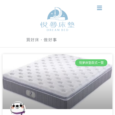
買好床．做好事
悅夢床墊款式一覽