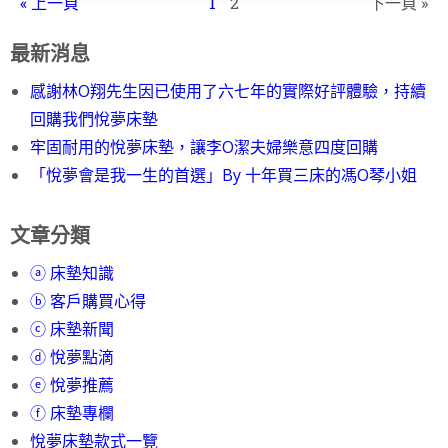
« 上一頁
1
2
下一頁 »
最新消息
感謝林O翔先生因已使用了六七年的實際好評體驗，持續
回購我們悅夢床墊
牢固耐用的悅夢床墊，讓李O潔夫婦樂意四度回購
「悅夢會是我一生的首選」By 十年買三床的馮O琴小姐
文章分類
ⓐ 床墊知識
ⓑ 客戶購買心得
ⓒ 床墊新聞
ⓓ 悅夢點滴
ⓔ 悅夢推薦
ⓕ 床墊專欄
悅夢床墊款式一覽