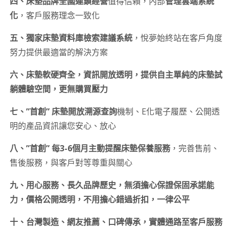
四、床墊品牌全國連鎖經營
值得信賴，內部
管理雲端系統
化
，客戶服務理念一致化
五、獨家床墊資料庫檢索建議系統
，悅夢始終站在客戶角度
努力提供最適當的解決方案
六、床墊軟硬齊全，資訊開放透明，提供自主單純的床墊試
躺體驗空間，更無購買壓力
七、”首創” 床墊開放溯源查詢
機制、E化電子履歷、公開透
明的產品資訊讓您安心、放心
八、”首創” 每3-6個月主動提醒床墊保養服務
，完善售前、
售後服務，與客戶對等尊重與關心
九、用心服務、長久品牌歷史，無須擔心保證保固承諾能
力，價格公開透明，不用擔心錯過折扣，一律公平
十、台灣製造、網友推薦、口碑傳承，實體通路至客戶服務