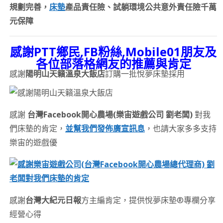
規劃完善，
床墊
產品責任險、試躺環境公共意外責任險千萬
元保障
感謝PTT鄉民,FB粉絲,Mobile01朋友及
各位部落格網友的推薦與肯定
感謝
陽明山天籟溫泉大飯店
訂購一批悅夢床墊採用
感謝
台灣Facebook開心農場(樂宙遊戲公司 劉老闆)
對我
們床墊的肯定，
並幫我們發佈廣宣訊息
，也請大家多多支持
樂宙的遊戲優
感謝
台灣大紀元日報
方主編肯定，提供悅夢床墊®專欄分享
經營心得