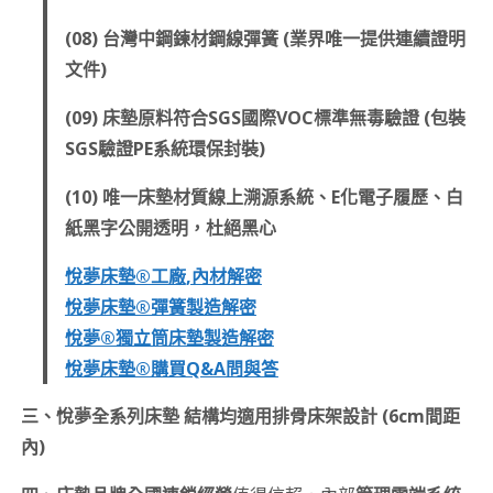
(08) 台灣中鋼鍊材鋼線彈簧 (業界唯一提供連續證明
文件)
(09) 床墊原料符合SGS國際VOC標準無毒驗證 (包裝
SGS驗證PE系統環保封裝)
(10) 唯一床墊材質線上溯源系統、E化電子履歷、白
紙黑字公開透明，杜絕黑心
悅夢床墊®工廠,內材解密
悅夢床墊®彈簧製造解密
悅夢®獨立筒床墊製造解密
悅夢床墊®購買Q&A問與答
三、悅夢全系列床墊 結構均適用排骨床架設計 (6cm間距
內)