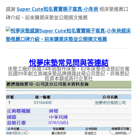
感謝
Super Cute知名寶寶親子寫真-小朱爸
經床墊推薦口
碑介紹，前來購買床墊並公開撰文推薦
悅夢床墊常見問與答連結
床墊工廠於民國74年始製作床墊，82年床墊合法登記在案
民國99年創立高端床墊品牌通路註冊公司登記，非無登記
低資本額或商行企業社