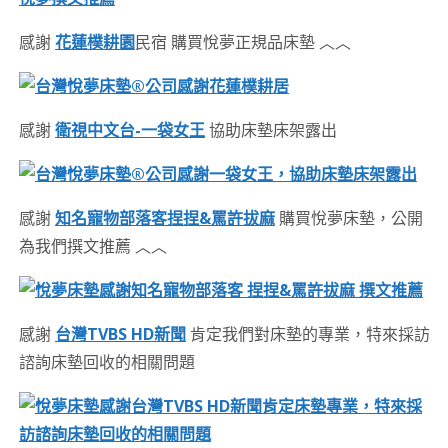
感謝
花蓮樸耕園
民宿 購買悅夢正規品床墊 ︿︿
感謝
衛視中文台-一袋女王
協助床墊床架露出
感謝
知名寵物部落客捏捏&罵許拔麻
購買悅夢床墊，公開
為我們撰文推薦 ︿︿
感謝
台灣TVBS HD新聞
肯定我們對床墊的專業，特來採訪
諮詢床墊回收的相關問題