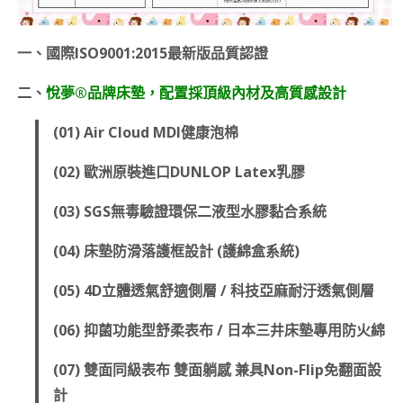
一、國際ISO9001:2015最新版品質認證
二、
悅夢®品牌床墊，配置採頂級內材及高質感設計
(01) Air Cloud MDI健康泡棉
(02) 歐洲原裝進口DUNLOP Latex乳膠
(03) SGS無毒驗證環保二液型水膠黏合系統
(04) 床墊防滑落護框設計 (護綿盒系統)
(05) 4D立體透氣舒適側層 / 科技亞麻耐汙透氣側層
(06) 抑菌功能型舒柔表布 / 日本三井床墊專用防火綿
(07) 雙面同級表布 雙面躺感 兼具Non-Flip免翻面設
計